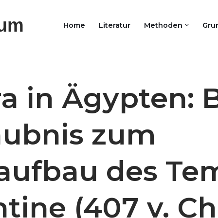
ium
Home
Literatur
Methoden
Gru
a in Ägypten: B
aubnis zum
aufbau des Tem
tine (407 v. Chr