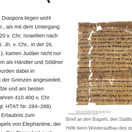
 Diaspora liegen wohl
hr., als mit dem Untergang
0 v. Chr. Israeliten nach
Jh. v. Chr., in der 26.
.), kamen Judäer nicht nur
lem als Händler und Söldner
urden dabei in
g der Grenzen angesiedelt.
rößte und am besten
ahren 410-400 v. Chr.
gl. HTAT Nr. 284–288)
m Erlaubnis zum
Brief an den Bagohi, den Stattha
els von Elephantine, der
Hilfe beim Wiederaufbau des ze