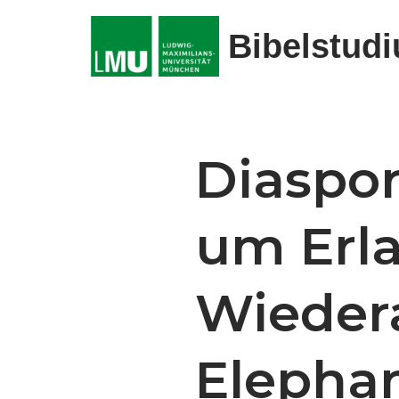
Bibelstud
Zum
Inhalt
springen
Diaspor
um Erl
Wieder
Elephan