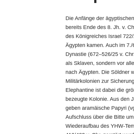
Die Anfänge der ägyptischen
bereits Ende des 8. Jh. v. C
des Königreiches Israel 722/2
Ägypten kamen. Auch im 7./6. 
Dynastie (672–526/25 v. Chr
als Sklaven, sondern vor al
nach Ägypten. Die Söldner w
Militärkolonien zur Sicherun
Elephantine ist dabei die g
bezeugte Kolonie. Aus den J
geben aramäische Papyri (v
Aufschluss über die Bitte u
Wiederaufbau des YHW-Temp