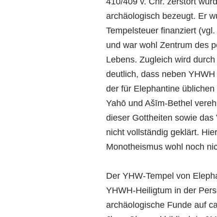
410/409 v. Chr. zerstört wur
archäologisch bezeugt. Er w
Tempelsteuer finanziert (vg
und war wohl Zentrum des po
Lebens. Zugleich wird durch
deutlich, dass neben YHWH 
der für Elephantine üblichen
Yahō und Ašīm-Bethel verehr
dieser Gottheiten sowie das 
nicht vollständig geklärt. Hie
Monotheismus wohl noch nich
Der YHW-Tempel von Elephan
YHWH-Heiligtum in der Perse
archäologische Funde auf ca.