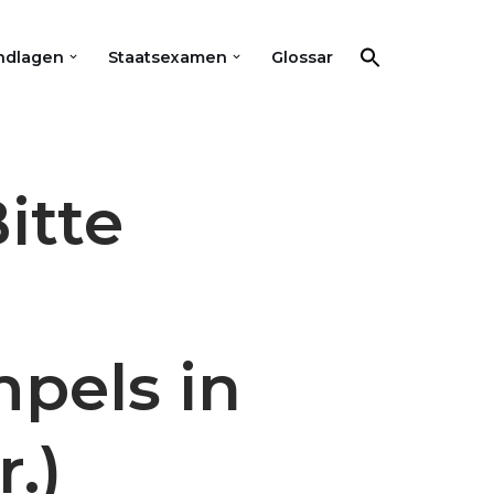
ndlagen
Staatsexamen
Glossar
itte
pels in
.)