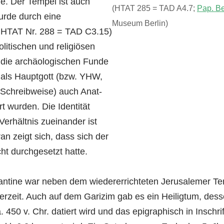
de. Der Tempel ist auch
(HTAT 285 = TAD A4.7;
Pap. Be
urde durch eine
Museum Berlin)
l. HTAT Nr. 288 = TAD C3.15)
litischen und religiösen
 die archäologischen Funde
als Hauptgott (bzw. YHW,
 Schreibweise) auch Anat-
t wurden. Die Identität
Verhältnis zueinander ist
ran zeigt sich, dass sich der
t durchgesetzt hatte.
tine war neben dem wiedererrichteten Jerusalemer Tem
rzeit. Auch auf dem Garizim gab es ein Heiligtum, des
 450 v. Chr. datiert wird und das epigraphisch in Inschr