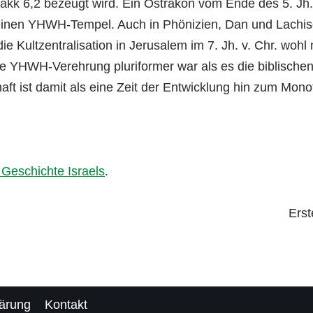
2Makk 6,2 bezeugt wird. Ein Ostrakon vom Ende des 5. Jh. 
einen YHWH-Tempel. Auch in Phönizien, Dan und Lachisc
ie Kultzentralisation in Jerusalem im 7. Jh. v. Chr. wohl
e YHWH-Verehrung pluriformer war als es die biblischen 
haft ist damit als eine Zeit der Entwicklung hin zum Mon
r Geschichte Israels
.
Erst
lärung
Kontakt