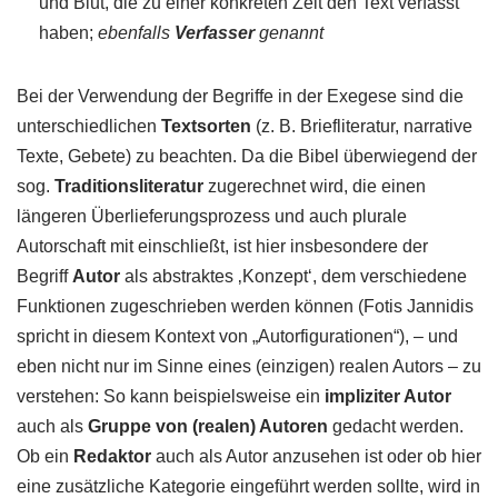
und Blut, die zu einer konkreten Zeit den Text verfasst
haben;
ebenfalls
Verfasser
genannt
Bei der Verwendung der Begriffe in der Exegese sind die
unterschiedlichen
Textsorten
(z. B. Briefliteratur, narrative
Texte, Gebete) zu beachten. Da die Bibel überwiegend der
sog.
Traditionsliteratur
zugerechnet wird, die einen
längeren Überlieferungsprozess und auch plurale
Autorschaft mit einschließt, ist hier insbesondere der
Begriff
Autor
als abstraktes ‚Konzept‘, dem verschiedene
Funktionen zugeschrieben werden können (Fotis Jannidis
spricht in diesem Kontext von „Autorfigurationen“), – und
eben nicht nur im Sinne eines (einzigen) realen Autors – zu
verstehen: So kann beispielsweise ein
impliziter Autor
auch als
Gruppe von (realen) Autoren
gedacht werden.
Ob ein
Redaktor
auch als Autor anzusehen ist oder ob hier
eine zusätzliche Kategorie eingeführt werden sollte, wird in