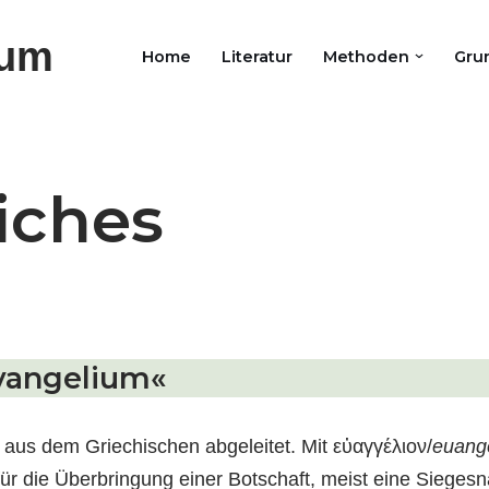
ium
Home
Literatur
Methoden
Gru
liches
Evangelium«
 aus dem Griechischen abgeleitet. Mit εὐαγγέλιον/
euang
ür die Überbringung einer Botschaft, meist eine Siegesn