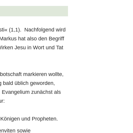
i« (1,1). Nachfolgend wird
Markus hat also den Begriff
Wirken Jesu in Wort und Tat
botschaft markieren wollte,
ng bald üblich geworden,
g Evangelium zunächst als
r:
n Königen und Propheten.
enviten sowie