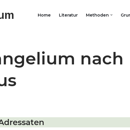
ium
Home
Literatur
Methoden
Gru
angelium nach
us
 Adressaten