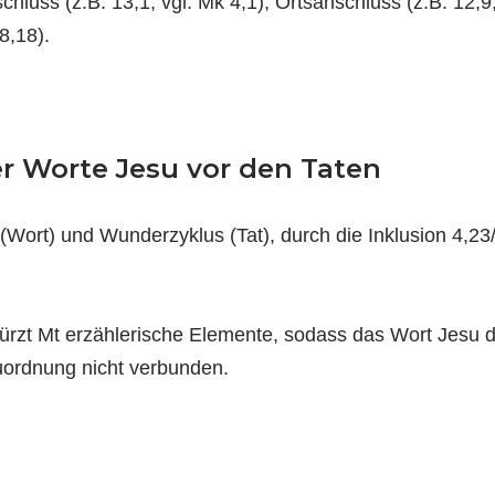
hluss (z.B. 13,1; vgl. Mk 4,1), Ortsanschluss (z.B. 12,9;
8,18).
er Worte Jesu vor den Taten
 (Wort) und Wunderzyklus (Tat), durch die Inklusion 4
zt Mt erzählerische Elemente, sodass das Wort Jesu deu
Zuordnung nicht verbunden.