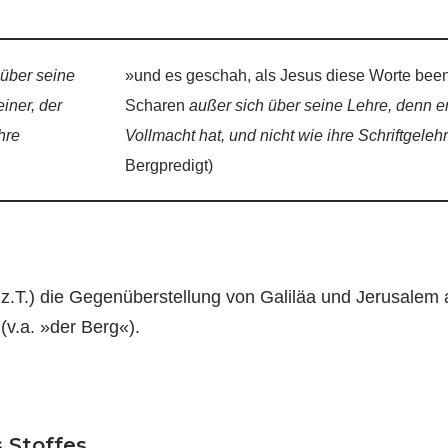
 über seine
»und es geschah, als Jesus diese Worte been
einer, der
Scharen
außer sich über seine Lehre, denn er 
hre
Vollmacht hat, und nicht wie ihre Schriftgeleh
Bergpredigt)
 z.T.) die Gegenüberstellung von Galiläa und Jerusale
(v.a. »der Berg«).
 Stoffes