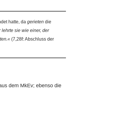
det hatte, da
gerieten
die
lehrte sie wie einer, der
rten.«
(7,28f: Abschluss der
m aus dem MkEv; ebenso die